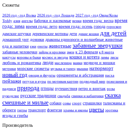
Сюжеты
2026 год - год Волка
2026 год - год Лошади
2027 год - год Овцы/Козы
время
Teddy
азия
ангелы
бабочки и насекомые
венки
время года: весна
года: зима
время года: лето
время года: осень
города
гороскоп
для детей
дамские штучки
деревенские мотивы
дети
дикие кошки
домики
домашний уют
драконы единороги и волшебные животные
забавные зверушки
животные
еда и напитки
ежи
еноты
забавные человечки
зайцы и кролики
змеи
к 23 февраля
к 8 марта
кошки и котята
кактусы
коровы и быки
космос и звезды
ламы
лисы
люди
любовь и романтика
масленица
маяки
медведи и мишки
натюрморт
морские сюжеты
метрики
музыка и танец
мышки
новый год
орнаменты и абстракция
овощи и фрукты
пасха
пейзажи
петухи и куры
по мотивам картин
подводный мир
пожелания и
природа
птицы
надписи
путешествия
ретро и винтаж
розы
сказка
русские традиции
рукоделие
свадьба
свинки и кабанчики
смешные и милые
собаки
совы
спорт
страшилки
талисманы и
цветы
фэнтези
обереги
тигры
транспорт
храмы и иконы
эротика
ягоды и грибы
Производитель