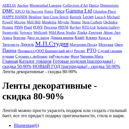
ADELIA
Anchor
Blumenthal Lansing
Collection d'Art
Darice
Dimensions
Gamma Ltd
DMC
Finca
EFCO
Ek Success
Fenix
Glendon Place
HAPPY HANDS
Hemline
Just Cross Stitch
Kreinik
Lecien
Luca-S
Michael
Powell
Micron
Mill Hill
Mirabilia
Miyuki
Nimue
Nora Corbett
Orchidea
Permin
PINN
Plaid
PONY
Preciosa
PRYM
Rayher
RTO Ltd
Solaria Gallery
Swarovski
Vervaco
Wellcraft
Wild Rose Studio
Zlatka
Zweigart
Абрис Арт
Алиса
Березка
Двое из ларца
Дивная вишня
Кларт
Клевер
Краса и
М.П.Студия
Творчисть
Люсиль
Матренин Посад
Мережка
Овен
Панна
РТО
Промысел (ООО Башкирский мёд)
Риолис
Сделай своими
руками
Сделано с любовью
тмРукоделиe
Фрея
Чаривна Мить
Главная
Каталог товаров
Готовые изделия [распродажа] -
скидка 50-90%
НОВЫЙ ГОД [распродажа] - скидка 50-90%
Ленты декоративные - скидка 80-90%
Ленты декоративные -
скидка 80-90%
Лентой можно просто украсить подарок или создать стильный
бант, все это придаст подарку оригинальности, стиль и шарм.
Blumentag
(6)