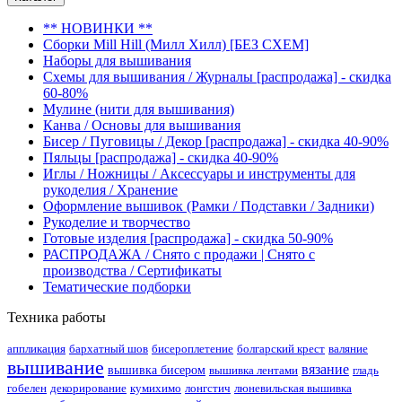
** НОВИНКИ **
Сборки Mill Hill (Милл Хилл) [БЕЗ СХЕМ]
Наборы для вышивания
Схемы для вышивания / Журналы [распродажа] - скидка
60-80%
Мулине (нити для вышивания)
Канва / Основы для вышивания
Бисер / Пуговицы / Декор [распродажа] - скидка 40-90%
Пяльцы [распродажа] - скидка 40-90%
Иглы / Ножницы / Аксессуары и инструменты для
рукоделия / Хранение
Оформление вышивок (Рамки / Подставки / Задники)
Рукоделие и творчество
Готовые изделия [распродажа] - скидка 50-90%
РАСПРОДАЖА / Снято с продажи | Снято с
производства / Сертификаты
Тематические подборки
Техника работы
аппликация
бархатный шов
бисероплетение
болгарский крест
валяние
вышивание
вязание
вышивка бисером
вышивка лентами
гладь
гобелен
декорирование
кумихимо
лонгстич
люневильская вышивка