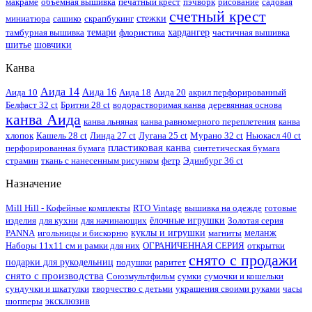
макраме
объемная вышивка
печатный крест
пэчворк
рисование
садовая
счетный крест
миниатюра
сашико
скрапбукинг
стежки
тамбурная вышивка
темари
флористика
хардангер
частичная вышивка
шитье
шовчики
Канва
Аида 14
Аида 10
Аида 16
Аида 18
Аида 20
акрил перфорированный
Белфаст 32 ct
Бритни 28 ct
водорастворимая канва
деревянная основа
канва Аида
канва льняная
канва равномерного переплетения
канва
хлопок
Кашель 28 ct
Линда 27 ct
Лугана 25 ct
Мурано 32 ct
Ньюкасл 40 ct
пластиковая канва
перфорированная бумага
синтетическая бумага
страмин
ткань с нанесенным рисунком
фетр
Эдинбург 36 ct
Назначение
Mill Hill - Кофейные комплекты
RTO Vintage
вышивка на одежде
готовые
изделия
для кухни
для начинающих
ёлочные игрушки
Золотая серия
PANNA
игольницы и бискорню
куклы и игрушки
магниты
меланж
Наборы 11х11 см и рамки для них
ОГРАНИЧЕННАЯ СЕРИЯ
открытки
снято с продажи
подарки для рукодельниц
подушки
раритет
снято с производства
Союзмультфильм
сумки
сумочки и кошельки
сундучки и шкатулки
творчество с детьми
украшения своими руками
часы
шопперы
эксклюзив