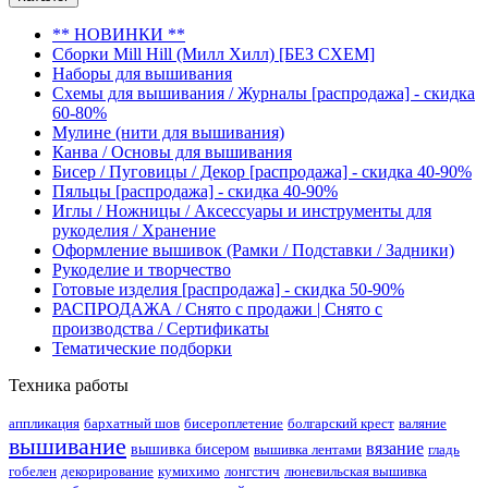
** НОВИНКИ **
Сборки Mill Hill (Милл Хилл) [БЕЗ СХЕМ]
Наборы для вышивания
Схемы для вышивания / Журналы [распродажа] - скидка
60-80%
Мулине (нити для вышивания)
Канва / Основы для вышивания
Бисер / Пуговицы / Декор [распродажа] - скидка 40-90%
Пяльцы [распродажа] - скидка 40-90%
Иглы / Ножницы / Аксессуары и инструменты для
рукоделия / Хранение
Оформление вышивок (Рамки / Подставки / Задники)
Рукоделие и творчество
Готовые изделия [распродажа] - скидка 50-90%
РАСПРОДАЖА / Снято с продажи | Снято с
производства / Сертификаты
Тематические подборки
Техника работы
аппликация
бархатный шов
бисероплетение
болгарский крест
валяние
вышивание
вязание
вышивка бисером
вышивка лентами
гладь
гобелен
декорирование
кумихимо
лонгстич
люневильская вышивка