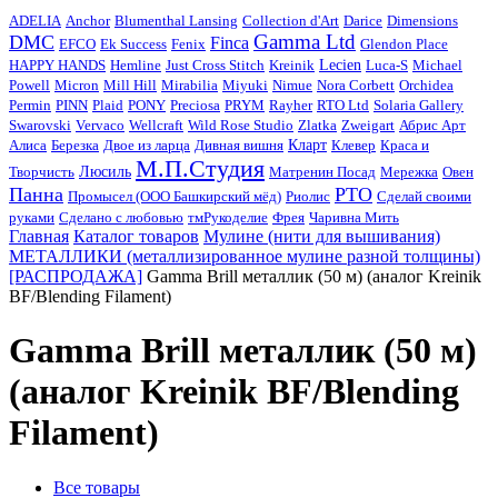
ADELIA
Anchor
Blumenthal Lansing
Collection d'Art
Darice
Dimensions
Gamma Ltd
DMC
Finca
EFCO
Ek Success
Fenix
Glendon Place
HAPPY HANDS
Hemline
Just Cross Stitch
Kreinik
Lecien
Luca-S
Michael
Powell
Micron
Mill Hill
Mirabilia
Miyuki
Nimue
Nora Corbett
Orchidea
Permin
PINN
Plaid
PONY
Preciosa
PRYM
Rayher
RTO Ltd
Solaria Gallery
Swarovski
Vervaco
Wellcraft
Wild Rose Studio
Zlatka
Zweigart
Абрис Арт
Алиса
Березка
Двое из ларца
Дивная вишня
Кларт
Клевер
Краса и
М.П.Студия
Творчисть
Люсиль
Матренин Посад
Мережка
Овен
Панна
РТО
Промысел (ООО Башкирский мёд)
Риолис
Сделай своими
руками
Сделано с любовью
тмРукоделиe
Фрея
Чаривна Мить
Главная
Каталог товаров
Мулине (нити для вышивания)
МЕТАЛЛИКИ (металлизированное мулине разной толщины)
[РАСПРОДАЖА]
Gamma Brill металлик (50 м) (аналог Kreinik
BF/Blending Filament)
Gamma Brill металлик (50 м)
(аналог Kreinik BF/Blending
Filament)
Все товары