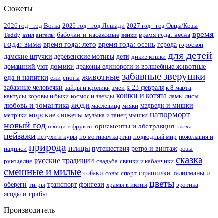
Сюжеты
2026 год - год Волка
2026 год - год Лошади
2027 год - год Овцы/Козы
время
Teddy
азия
ангелы
бабочки и насекомые
венки
время года: весна
года: зима
время года: лето
время года: осень
города
гороскоп
для детей
дамские штучки
деревенские мотивы
дети
дикие кошки
домики
домашний уют
драконы единороги и волшебные животные
забавные зверушки
животные
еда и напитки
ежи
еноты
забавные человечки
зайцы и кролики
змеи
к 23 февраля
к 8 марта
кошки и котята
кактусы
коровы и быки
космос и звезды
ламы
лисы
люди
любовь и романтика
масленица
маяки
медведи и мишки
натюрморт
морские сюжеты
метрики
музыка и танец
мышки
новый год
орнаменты и абстракция
овощи и фрукты
пасха
пейзажи
петухи и куры
по мотивам картин
подводный мир
пожелания и
природа
птицы
надписи
путешествия
ретро и винтаж
розы
сказка
русские традиции
рукоделие
свадьба
свинки и кабанчики
смешные и милые
собаки
совы
спорт
страшилки
талисманы и
цветы
фэнтези
обереги
тигры
транспорт
храмы и иконы
эротика
ягоды и грибы
Производитель