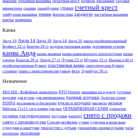
макраме
объемная вышивка
печатный крест
пэчворк
рисование
садовая
счетный крест
миниатюра
сашико
скрапбукинг
стежки
тамбурная вышивка
темари
флористика
хардангер
частичная вышивка
шитье
шовчики
Канва
Аида 14
Аида 10
Аида 16
Аида 18
Аида 20
акрил перфорированный
Белфаст 32 ct
Бритни 28 ct
водорастворимая канва
деревянная основа
канва Аида
канва льняная
канва равномерного переплетения
канва
хлопок
Кашель 28 ct
Линда 27 ct
Лугана 25 ct
Мурано 32 ct
Ньюкасл 40 ct
пластиковая канва
перфорированная бумага
синтетическая бумага
страмин
ткань с нанесенным рисунком
фетр
Эдинбург 36 ct
Назначение
Mill Hill - Кофейные комплекты
RTO Vintage
вышивка на одежде
готовые
изделия
для кухни
для начинающих
ёлочные игрушки
Золотая серия
PANNA
игольницы и бискорню
куклы и игрушки
магниты
меланж
Наборы 11х11 см и рамки для них
ОГРАНИЧЕННАЯ СЕРИЯ
открытки
снято с продажи
подарки для рукодельниц
подушки
раритет
снято с производства
Союзмультфильм
сумки
сумочки и кошельки
сундучки и шкатулки
творчество с детьми
украшения своими руками
часы
шопперы
эксклюзив