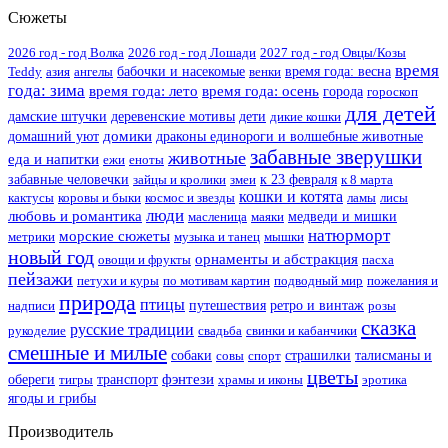
Сюжеты
2026 год - год Волка
2026 год - год Лошади
2027 год - год Овцы/Козы
время
Teddy
азия
ангелы
бабочки и насекомые
венки
время года: весна
года: зима
время года: лето
время года: осень
города
гороскоп
для детей
дамские штучки
деревенские мотивы
дети
дикие кошки
домики
домашний уют
драконы единороги и волшебные животные
забавные зверушки
животные
еда и напитки
ежи
еноты
забавные человечки
зайцы и кролики
змеи
к 23 февраля
к 8 марта
кошки и котята
кактусы
коровы и быки
космос и звезды
ламы
лисы
люди
любовь и романтика
масленица
маяки
медведи и мишки
натюрморт
морские сюжеты
метрики
музыка и танец
мышки
новый год
орнаменты и абстракция
овощи и фрукты
пасха
пейзажи
петухи и куры
по мотивам картин
подводный мир
пожелания и
природа
птицы
надписи
путешествия
ретро и винтаж
розы
сказка
русские традиции
рукоделие
свадьба
свинки и кабанчики
смешные и милые
собаки
совы
спорт
страшилки
талисманы и
цветы
фэнтези
обереги
тигры
транспорт
храмы и иконы
эротика
ягоды и грибы
Производитель