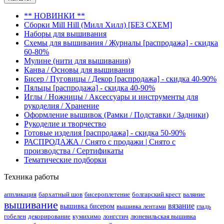
** НОВИНКИ **
Сборки Mill Hill (Милл Хилл) [БЕЗ СХЕМ]
Наборы для вышивания
Схемы для вышивания / Журналы [распродажа] - скидка
60-80%
Мулине (нити для вышивания)
Канва / Основы для вышивания
Бисер / Пуговицы / Декор [распродажа] - скидка 40-90%
Пяльцы [распродажа] - скидка 40-90%
Иглы / Ножницы / Аксессуары и инструменты для
рукоделия / Хранение
Оформление вышивок (Рамки / Подставки / Задники)
Рукоделие и творчество
Готовые изделия [распродажа] - скидка 50-90%
РАСПРОДАЖА / Снято с продажи | Снято с
производства / Сертификаты
Тематические подборки
Техника работы
аппликация
бархатный шов
бисероплетение
болгарский крест
валяние
вышивание
вязание
вышивка бисером
вышивка лентами
гладь
гобелен
декорирование
кумихимо
лонгстич
люневильская вышивка