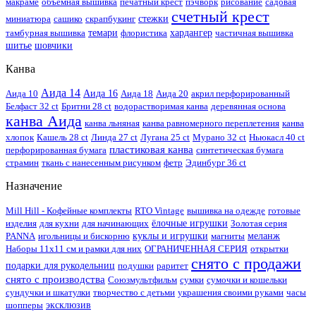
макраме
объемная вышивка
печатный крест
пэчворк
рисование
садовая
счетный крест
миниатюра
сашико
скрапбукинг
стежки
тамбурная вышивка
темари
флористика
хардангер
частичная вышивка
шитье
шовчики
Канва
Аида 14
Аида 10
Аида 16
Аида 18
Аида 20
акрил перфорированный
Белфаст 32 ct
Бритни 28 ct
водорастворимая канва
деревянная основа
канва Аида
канва льняная
канва равномерного переплетения
канва
хлопок
Кашель 28 ct
Линда 27 ct
Лугана 25 ct
Мурано 32 ct
Ньюкасл 40 ct
пластиковая канва
перфорированная бумага
синтетическая бумага
страмин
ткань с нанесенным рисунком
фетр
Эдинбург 36 ct
Назначение
Mill Hill - Кофейные комплекты
RTO Vintage
вышивка на одежде
готовые
изделия
для кухни
для начинающих
ёлочные игрушки
Золотая серия
PANNA
игольницы и бискорню
куклы и игрушки
магниты
меланж
Наборы 11х11 см и рамки для них
ОГРАНИЧЕННАЯ СЕРИЯ
открытки
снято с продажи
подарки для рукодельниц
подушки
раритет
снято с производства
Союзмультфильм
сумки
сумочки и кошельки
сундучки и шкатулки
творчество с детьми
украшения своими руками
часы
шопперы
эксклюзив