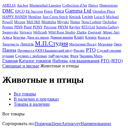
ADELIA
Anchor
Blumenthal Lansing
Collection d'Art
Darice
Dimensions
Gamma Ltd
DMC
Finca
EFCO
Ek Success
Fenix
Glendon Place
HAPPY HANDS
Hemline
Just Cross Stitch
Kreinik
Lecien
Luca-S
Michael
Powell
Micron
Mill Hill
Mirabilia
Miyuki
Nimue
Nora Corbett
Orchidea
Permin
PINN
Plaid
PONY
Preciosa
PRYM
Rayher
RTO Ltd
Solaria Gallery
Swarovski
Vervaco
Wellcraft
Wild Rose Studio
Zlatka
Zweigart
Абрис Арт
Алиса
Березка
Двое из ларца
Дивная вишня
Кларт
Клевер
Краса и
М.П.Студия
Творчисть
Люсиль
Матренин Посад
Мережка
Овен
Панна
РТО
Промысел (ООО Башкирский мёд)
Риолис
Сделай своими
руками
Сделано с любовью
тмРукоделиe
Фрея
Чаривна Мить
Главная
Каталог товаров
Наборы для вышивания
РТО (RTO)
Смешные и милые
Животные и птицы
Животные и птицы
Все товары
В наличии и предзаказ
Товары в наличии
Все товары
Сортировать по:
Порядок
Цене
Артикулу
Наименованию