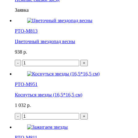
Заявка
РТО-М813
Цветочный звездопад весны
938 p.
-
+
РТО-М951
Коснуться звезды (16,5*16,5 см)
1 032 p.
-
+
РТО-М811