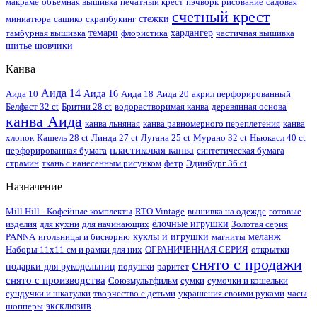
макраме
объемная вышивка
печатный крест
пэчворк
рисование
садовая
счетный крест
миниатюра
сашико
скрапбукинг
стежки
тамбурная вышивка
темари
флористика
хардангер
частичная вышивка
шитье
шовчики
Канва
Аида 14
Аида 10
Аида 16
Аида 18
Аида 20
акрил перфорированный
Белфаст 32 ct
Бритни 28 ct
водорастворимая канва
деревянная основа
канва Аида
канва льняная
канва равномерного переплетения
канва
хлопок
Кашель 28 ct
Линда 27 ct
Лугана 25 ct
Мурано 32 ct
Ньюкасл 40 ct
пластиковая канва
перфорированная бумага
синтетическая бумага
страмин
ткань с нанесенным рисунком
фетр
Эдинбург 36 ct
Назначение
Mill Hill - Кофейные комплекты
RTO Vintage
вышивка на одежде
готовые
изделия
для кухни
для начинающих
ёлочные игрушки
Золотая серия
PANNA
игольницы и бискорню
куклы и игрушки
магниты
меланж
Наборы 11х11 см и рамки для них
ОГРАНИЧЕННАЯ СЕРИЯ
открытки
снято с продажи
подарки для рукодельниц
подушки
раритет
снято с производства
Союзмультфильм
сумки
сумочки и кошельки
сундучки и шкатулки
творчество с детьми
украшения своими руками
часы
шопперы
эксклюзив