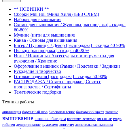
** НОВИНКИ **
Сборки Mill Hill (Милл Хилл) [БЕЗ СХЕМ]
Наборы для вышивания
Схемы для вышивания / Журналы [распродажа] - скидка
60-80%
Мулине (нити для вышивания)
Канва / Основы для вышивания
Бисер / Пуговицы / Декор [распродажа] - скидка 40-90%
Пяльцы [распродажа] - скидка 40-90%
Иглы / Ножницы / Аксессуары и инструменты для
рукоделия / Хранение
Оформление вышивок (Рамки / Подставки / Задники)
Рукоделие и творчество
Готовые изделия [распродажа] - скидка 50-90%
РАСПРОДАЖА / Снято с продажи | Снято с
производства / Сертификаты
Тематические подборки
Техника работы
аппликация
бархатный шов
бисероплетение
болгарский крест
валяние
вышивание
вязание
вышивка бисером
вышивка лентами
гладь
гобелен
декорирование
кумихимо
лонгстич
люневильская вышивка