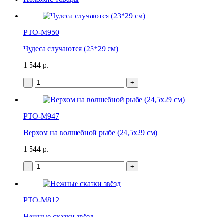
РТО-М950
Чудеса случаются (23*29 см)
1 544 p.
-
+
РТО-М947
Верхом на волшебной рыбе (24,5х29 см)
1 544 p.
-
+
РТО-М812
Нежные сказки звёзд