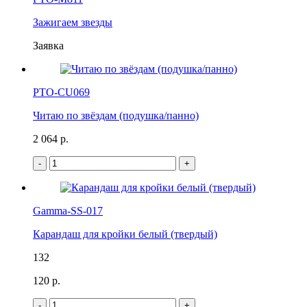
Зажигаем звезды
Заявка
РТО-CU069
Читаю по звёздам (подушка/панно)
2 064 p.
-
+
Gamma-SS-017
Карандаш для кройки белый (твердый)
132
120 p.
-
+