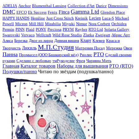
ADELIA
Anchor
Blumenthal Lansing
Collection d'Art
Darice
Dimensions
Gamma Ltd
DMC
Finca
EFCO
Ek Success
Fenix
Glendon Place
HAPPY HANDS
Hemline
Just Cross Stitch
Kreinik
Lecien
Luca-S
Michael
Powell
Micron
Mill Hill
Mirabilia
Miyuki
Nimue
Nora Corbett
Orchidea
Permin
PINN
Plaid
PONY
Preciosa
PRYM
Rayher
RTO Ltd
Solaria Gallery
Swarovski
Vervaco
Wellcraft
Wild Rose Studio
Zlatka
Zweigart
Абрис Арт
Алиса
Березка
Двое из ларца
Дивная вишня
Кларт
Клевер
Краса и
М.П.Студия
Творчисть
Люсиль
Матренин Посад
Мережка
Овен
Панна
РТО
Промысел (ООО Башкирский мёд)
Риолис
Сделай своими
руками
Сделано с любовью
тмРукоделиe
Фрея
Чаривна Мить
Главная
Каталог товаров
Наборы для вышивания
РТО (RTO)
Подушки/панно
Читаю по звёздам (подушка/панно)